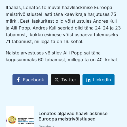
Itaalias, Lonatos toimuval haavlilaskmise Euroopa
meistrivõistlustel lasti täna kaevikraja harjutuses 75
märki. Eesti laskuritest olid võistlustules Andres Kull
ja Aili Popp. Andres Kull seeriad olid täna 24, 24 ja 23
tabamust, kokku esimese võistluspäeva tulemuseks
71 tabamust, millega ta on 16. kohal.
Naiste arvestuses võistlev Aili Popp sai täna
kogusummaks 60 tabamust, millega ta on 40. kohal.
Facebook
Twitter
LinkedIn
Lonatos algavad haavlilaskmise
Euroopa meistrivõistlused
Previous