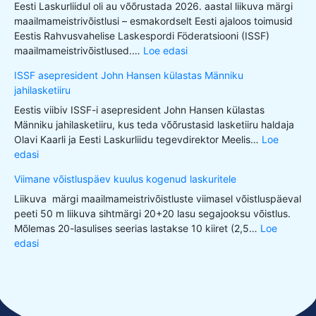
Eesti Laskurliidul oli au võõrustada 2026. aastal liikuva märgi
maailmameistrivõistlusi – esmakordselt Eesti ajaloos toimusid
Eestis Rahvusvahelise Laskespordi Föderatsiooni (ISSF)
maailmameistrivõistlused.…
Loe edasi
ISSF asepresident John Hansen külastas Männiku
jahilasketiiru
Eestis viibiv ISSF-i asepresident John Hansen külastas
Männiku jahilasketiiru, kus teda võõrustasid lasketiiru haldaja
Olavi Kaarli ja Eesti Laskurliidu tegevdirektor Meelis…
Loe
edasi
Viimane võistluspäev kuulus kogenud laskuritele
Liikuva märgi maailmameistrivõistluste viimasel võistluspäeval
peeti 50 m liikuva sihtmärgi 20+20 lasu segajooksu võistlus.
Mõlemas 20-lasulises seerias lastakse 10 kiiret (2,5…
Loe
edasi