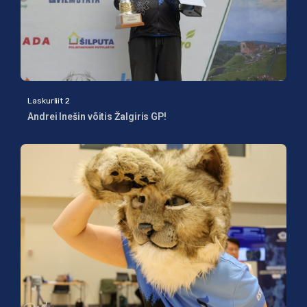
Laskurliit 2
Andrei Inešin võitis Žalgiris GP!