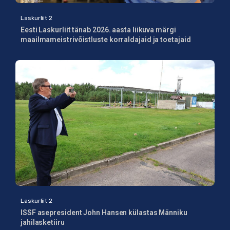
Laskurliit 2
Eesti Laskurliit tänab 2026. aasta liikuva märgi
maailmameistrivõistluste korraldajaid ja toetajaid
Laskurliit 2
ISSF asepresident John Hansen külastas Männiku
jahilasketiiru