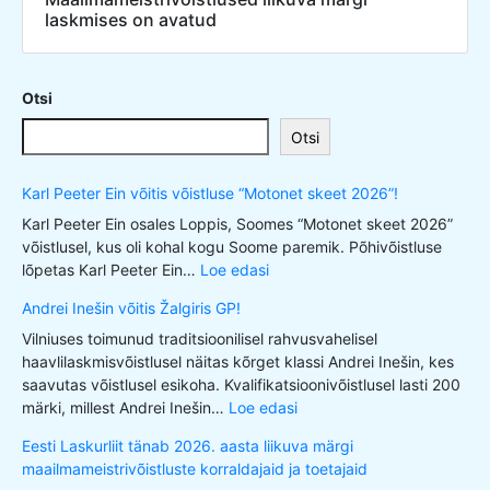
laskmises on avatud
Otsi
Otsi
Karl Peeter Ein võitis võistluse “Motonet skeet 2026”!
Karl Peeter Ein osales Loppis, Soomes “Motonet skeet 2026”
võistlusel, kus oli kohal kogu Soome paremik. Põhivõistluse
lõpetas Karl Peeter Ein…
Loe edasi
Andrei Inešin võitis Žalgiris GP!
Vilniuses toimunud traditsioonilisel rahvusvahelisel
haavlilaskmisvõistlusel näitas kõrget klassi Andrei Inešin, kes
saavutas võistlusel esikoha. Kvalifikatsioonivõistlusel lasti 200
märki, millest Andrei Inešin…
Loe edasi
Eesti Laskurliit tänab 2026. aasta liikuva märgi
maailmameistrivõistluste korraldajaid ja toetajaid