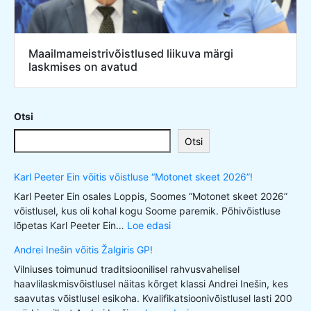
Maailmameistrivõistlused liikuva märgi
laskmises on avatud
Otsi
Otsi
Karl Peeter Ein võitis võistluse “Motonet skeet 2026”!
Karl Peeter Ein osales Loppis, Soomes “Motonet skeet 2026”
võistlusel, kus oli kohal kogu Soome paremik. Põhivõistluse
lõpetas Karl Peeter Ein…
Loe edasi
Andrei Inešin võitis Žalgiris GP!
Vilniuses toimunud traditsioonilisel rahvusvahelisel
haavlilaskmisvõistlusel näitas kõrget klassi Andrei Inešin, kes
saavutas võistlusel esikoha. Kvalifikatsioonivõistlusel lasti 200