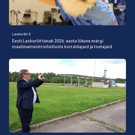
Laskurliit 2
Eesti Laskurliit tänab 2026. aasta liikuva märgi
maailmameistrivõistluste korraldajaid ja toetajaid