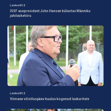
Laskurliit 2
ISSF asepresident John Hansen külastas Männiku
jahilasketiiru
Laskurliit 2
Viimane võistluspäev kuulus kogenud laskuritele