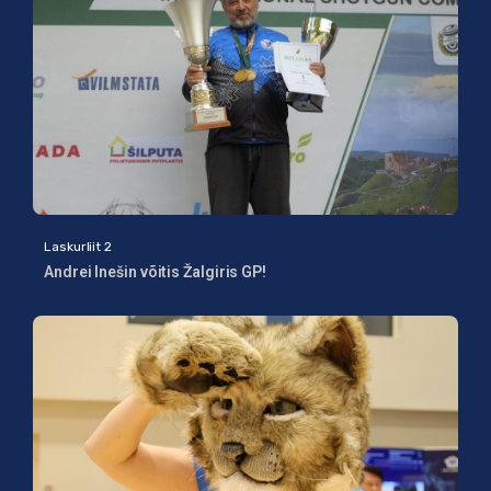
Laskurliit 2
Andrei Inešin võitis Žalgiris GP!