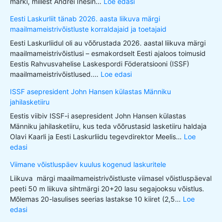
märki, millest Andrei Inešin…
Loe edasi
Eesti Laskurliit tänab 2026. aasta liikuva märgi
maailmameistrivõistluste korraldajaid ja toetajaid
Eesti Laskurliidul oli au võõrustada 2026. aastal liikuva märgi
maailmameistrivõistlusi – esmakordselt Eesti ajaloos toimusid
Eestis Rahvusvahelise Laskespordi Föderatsiooni (ISSF)
maailmameistrivõistlused.…
Loe edasi
ISSF asepresident John Hansen külastas Männiku
jahilasketiiru
Eestis viibiv ISSF-i asepresident John Hansen külastas
Männiku jahilasketiiru, kus teda võõrustasid lasketiiru haldaja
Olavi Kaarli ja Eesti Laskurliidu tegevdirektor Meelis…
Loe
edasi
Viimane võistluspäev kuulus kogenud laskuritele
Liikuva märgi maailmameistrivõistluste viimasel võistluspäeval
peeti 50 m liikuva sihtmärgi 20+20 lasu segajooksu võistlus.
Mõlemas 20-lasulises seerias lastakse 10 kiiret (2,5…
Loe
edasi