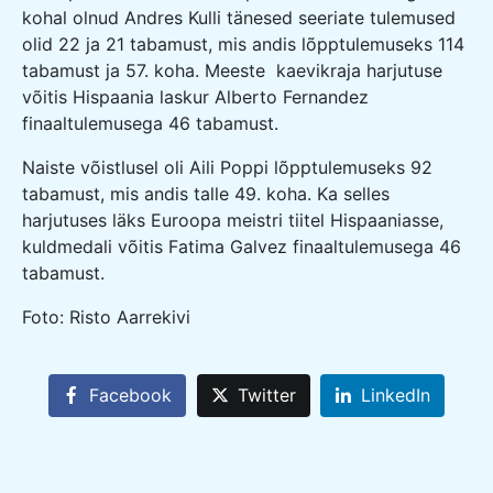
kohal olnud Andres Kulli tänesed seeriate tulemused
olid 22 ja 21 tabamust, mis andis lõpptulemuseks 114
tabamust ja 57. koha. Meeste kaevikraja harjutuse
võitis Hispaania laskur Alberto Fernandez
finaaltulemusega 46 tabamust.
Naiste võistlusel oli Aili Poppi lõpptulemuseks 92
tabamust, mis andis talle 49. koha. Ka selles
harjutuses läks Euroopa meistri tiitel Hispaaniasse,
kuldmedali võitis Fatima Galvez finaaltulemusega 46
tabamust.
Foto: Risto Aarrekivi
Facebook
Twitter
LinkedIn