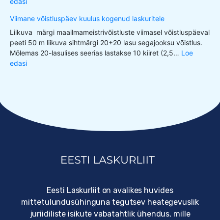
edasi
Viimane võistluspäev kuulus kogenud laskuritele
Liikuva märgi maailmameistrivõistluste viimasel võistluspäeval
peeti 50 m liikuva sihtmärgi 20+20 lasu segajooksu võistlus.
Mõlemas 20-lasulises seerias lastakse 10 kiiret (2,5…
Loe
edasi
Eesti Laskurliit on avalikes huvides
mittetulundusühinguna tegutsev heategevuslik
juriidiliste isikute vabatahtlik ühendus, mille