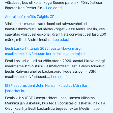
võistlusel, kus oli kohal kogu Soome paremik. Põhivõistluse
lõpetas Karl Peeter Ein…
Loe edasi
Andrei Inešin võitis Žalgiris GP!
Vilniuses toimunud traditsioonilisel rahvusvahelisel
haavlilaskmisvõistlusel näitas kõrget klassi Andrei Inešin, kes
saavutas võistlusel esikoha. Kvalifikatsioonivõistlusel lasti 200
märki, millest Andrei Inešin…
Loe edasi
Eesti Laskurliit tänab 2026. aasta liikuva märgi
maailmameistrivõistluste korraldajaid ja toetajaid
Eesti Laskurliidul oli au võõrustada 2026. aastal liikuva märgi
maailmameistrivõistlusi – esmakordselt Eesti ajaloos toimusid
Eestis Rahvusvahelise Laskespordi Föderatsiooni (ISSF)
maailmameistrivõistlused.…
Loe edasi
ISSF asepresident John Hansen külastas Männiku
jahilasketiiru
Eestis viibiv ISSF-i asepresident John Hansen külastas
Männiku jahilasketiiru, kus teda võõrustasid lasketiiru haldaja
Olavi Kaarli ja Eesti Laskurliidu tegevdirektor Meelis…
Loe