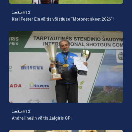
Laskurliit 2
Karl Peeter Ein võitis võistluse “Motonet skeet 2026”!
Laskurliit 2
Andrei Inešin võitis Žalgiris GP!