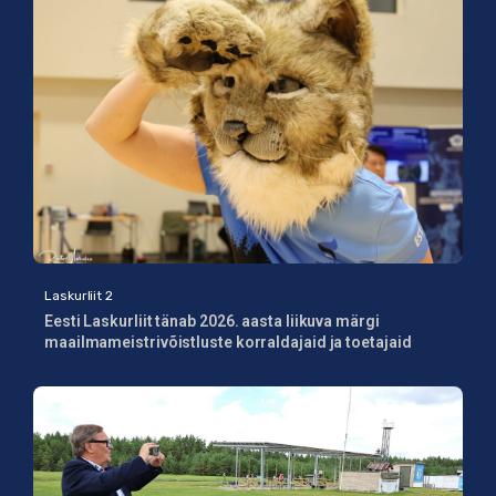
Laskurliit 2
Eesti Laskurliit tänab 2026. aasta liikuva märgi
maailmameistrivõistluste korraldajaid ja toetajaid