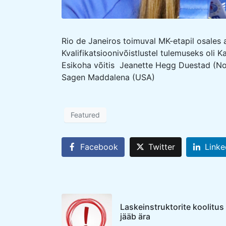
Rio de Janeiros toimuval MK-etapil osales 
Kvalifikatsioonivõistlustel tulemuseks oli K
Esikoha võitis Jeanette Hegg Duestad (No
Sagen Maddalena (USA)
Featured
Facebook
Twitter
Linke
Laskeinstruktorite koolitus
jääb ära