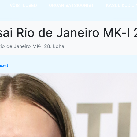
VÕISTLUSED
ORGANISATSIOONIST
KASULIKUD LI
sai Rio de Janeiro MK-l 
Rio de Janeiro MK-l 28. koha
lused