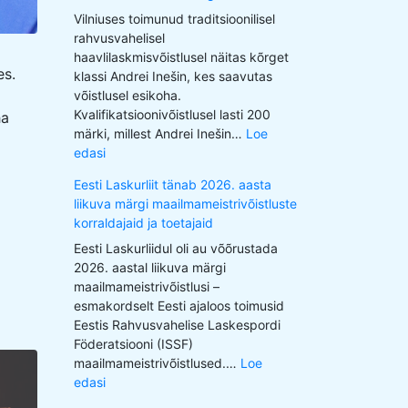
Vilniuses toimunud traditsioonilisel
rahvusvahelisel
haavlilaskmisvõistlusel näitas kõrget
es.
klassi Andrei Inešin, kes saavutas
võistlusel esikoha.
Kvalifikatsioonivõistlusel lasti 200
ha
märki, millest Andrei Inešin…
Loe
edasi
Eesti Laskurliit tänab 2026. aasta
liikuva märgi maailmameistrivõistluste
korraldajaid ja toetajaid
Eesti Laskurliidul oli au võõrustada
2026. aastal liikuva märgi
maailmameistrivõistlusi –
esmakordselt Eesti ajaloos toimusid
Eestis Rahvusvahelise Laskespordi
Föderatsiooni (ISSF)
maailmameistrivõistlused.…
Loe
edasi