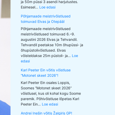
ja 50m püssi 3 asendi harjutustes.
Esimesel…
Loe edasi
Põhjamaade meistrivõistlused
toimuvad Elvas ja Otepääl
Põhjamaade meistrivõistlused
meistrivõistlused toimuvad 6.–9.
augustini 2026 Elvas ja Tehvandil.
Tehvandil peetakse 10m õhupüssi- ja
õhupüstolivõistlused. Elvas
võisteldakse 25m püstoli- ja…
Loe
edasi
Karl Peeter Ein võitis võistluse
“Motonet skeet 2026”!
Karl Peeter Ein osales Loppis,
Soomes “Motonet skeet 2026”
võistlusel, kus oli kohal kogu Soome
paremik. Põhivõistluse lõpetas Karl
Peeter Ein…
Loe edasi
Andrei Inešin võitis Žalgiris GP!