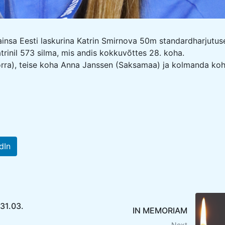
ainsa Eesti laskurina Katrin Smirnova 50m standardharjutus
atrinil 573 silma, mis andis kokkuvõttes 28. koha.
rra), teise koha Anna Janssen (Saksamaa) ja kolmanda ko
dIn
 31.03.
IN MEMORIAM
Next